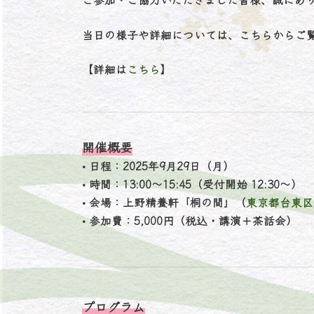
当日の様子や詳細については、こちらからご
【詳細は
こちら
】
開催概要
•
日程
：2025年9月29日（月）
•
時間
：13:00～15:45（受付開始 12:30～）
•
会場
：上野精養軒「桐の間」（
東京都台東区上
•
参加費
：5,000円（税込・講演＋茶話会）
プログラム