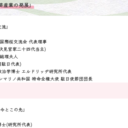
済産業の発展」
交流」
国際桜交流会 代表理事
旧伏見宮家二十四代当主)
総理夫人
日代表)
博士 エルドリッヂ研究所代表
共和国 特命全権大使 駐日使節団団長
の今とこの先」
博士(研究所代表)