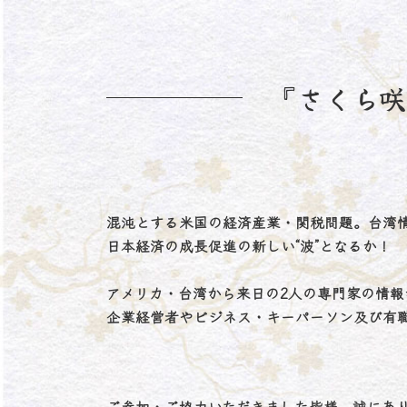
コ
ナ
TOPページ
【日米台国際桜フォーラム開催のお知らせ
ン
ビ
テ
ゲ
ン
ー
『さくら咲
ツ
シ
へ
ョ
ス
ン
キ
に
ッ
移
プ
動
混沌とする米国の経済産業・関税問題。台湾
日本経済の成長促進の新しい“波”となるか！
アメリカ・台湾から来日の2人の専門家の情
企業経営者やビジネス・キーパーソン及び有
ご参加・ご協力いただきました皆様、誠にあ