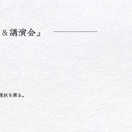
ー&講演会』
現状を探る。