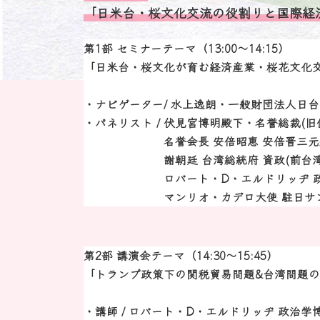
「日米台・桜文化交流の役割りと国際経
第1部 セミナーテーマ
（13:00〜14:15）
「日米台・桜文化が育む経済産業・桜花文化
・ナビゲーター/ 水上逸朗・一般財団法人日台
・パネリスト / 伏見宮博明殿下・名誉総裁(
名誉会長 安倍昭恵 安倍晋三元
謝朝廷 台湾総統府 資政(前台湾駐
ロバート・D・エルドリッヂ 政治学
マンリオ・カデロ大使 駐日サンマリノ
第2部 講演会テーマ
（14:30〜15:45）
「トランプ政策下の関税貿易問題&台湾問題
・講師 / ロバート・D・エルドリッヂ 政治学